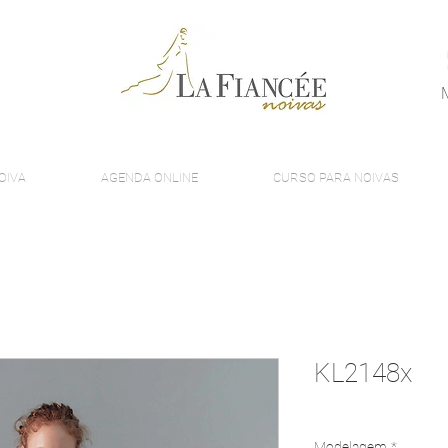
OIVA
AGENDA ONLINE
CURSO PARA NOIVAS
KL2148x
Modelagem
*