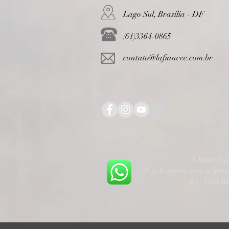
Lago Sul, Brasília - DF
(61)3364-0865
contato@lafiancee.com.br
Clique Aq
E fale agora com a gen
(61) 3364 0