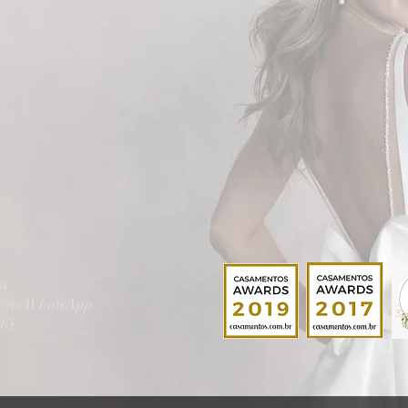
ui
te no WhatsApp
865