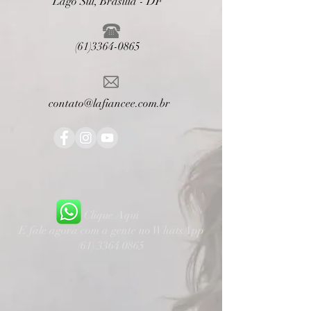
Lago Sul, Brasília - DF
(61)3364-0865
contato@lafiancee.com.br
Clique Aqui
E fale agora com a gente no WhatsApp
(61) 3364 0865