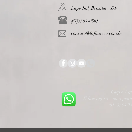
Lago Sul, Brasília - DF
(61)3364-0865
contato@lafiancee.com.br
Clique Aq
E fale agora com a gen
(61) 3364 0