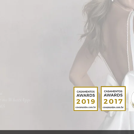
ui
te no WhatsApp
865