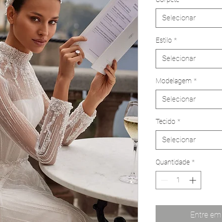
Selecionar
Estilo
*
Selecionar
Modelagem
*
Selecionar
Tecido
*
Selecionar
Quantidade
*
Entre em