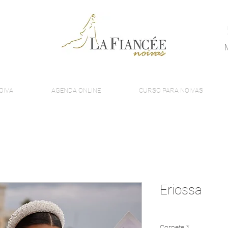
OIVA
AGENDA ONLINE
CURSO PARA NOIVAS
Eriossa
Corpete
*