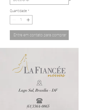
Quantidade
*
Entre em contato para comprar
Lago Sul, Brasília - DF
(61)3364-0865