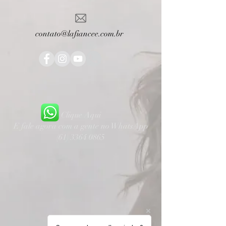
contato@lafiancee.com.br
Clique Aqui
E fale agora com a gente no WhatsApp
(61) 3364 0865