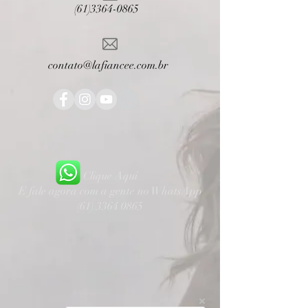
(61)3364-0865
contato@lafiancee.com.br
Clique Aqui
E fale agora com a gente no WhatsApp
(61) 3364 0865