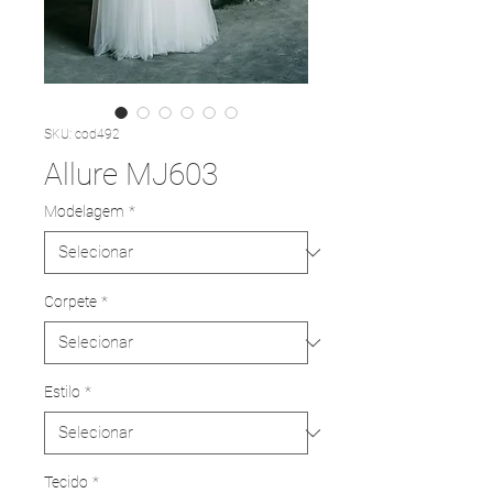
SKU: cod492
Allure MJ603
Modelagem
*
Corpete
*
Estilo
*
Tecido
*