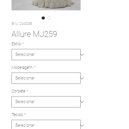
SKU: Cod038
Allure MJ259
Estilo
*
Modelagem
*
Corpete
*
Tecido
*