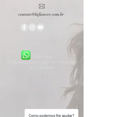
contato@lafiancee.com.br
Clique Aqui
E fale agora com a gente no WhatsApp
(61) 3364 0865
Como podemos lhe ajudar?