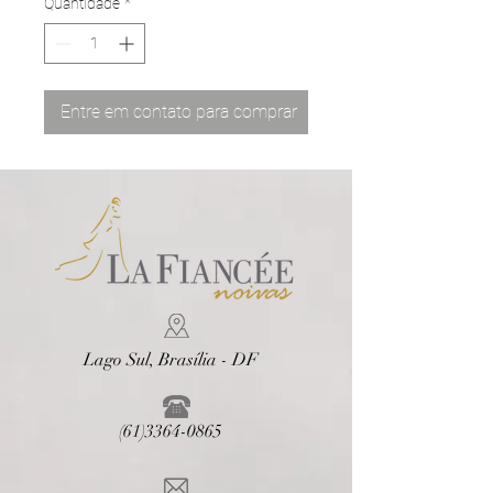
Quantidade
*
Entre em contato para comprar
Lago Sul, Brasília - DF
(61)3364-0865