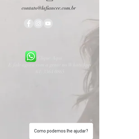
contato@lafiancee.com.br
Clique Aqui
E fale agora com a gente no WhatsApp
(61) 3364 0865
Como podemos lhe ajudar?