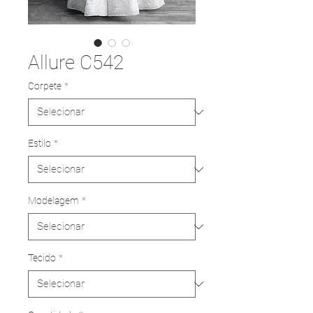
Allure C542
Corpete
*
Estilo
*
Modelagem
*
Tecido
*