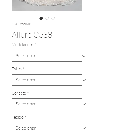
SKU: cod502
Allure C533
Modelagem
*
Estilo
*
Corpete
*
Tecido
*