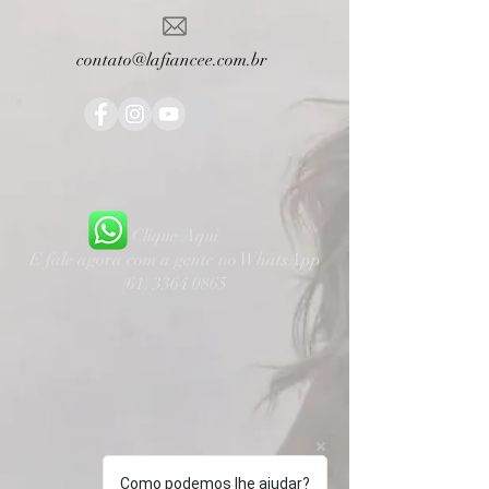
contato@lafiancee.com.br
Clique Aqui
E fale agora com a gente no WhatsApp
(61) 3364 0865
Como podemos lhe ajudar?