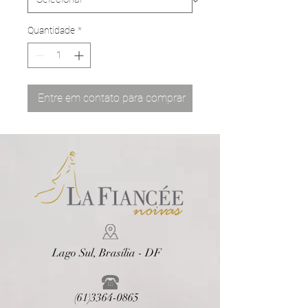
Quantidade
*
Entre em contato para comprar
Lago Sul, Brasília - DF
(61)3364-0865