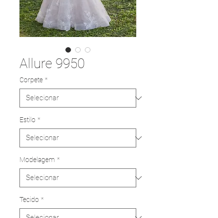
Allure 9950
Corpete
*
Estilo
*
Modelagem
*
Tecido
*