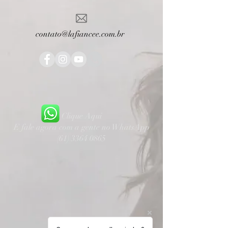
contato@lafiancee.com.br
Clique Aqui
E fale agora com a gente no WhatsApp
(61) 3364 0865