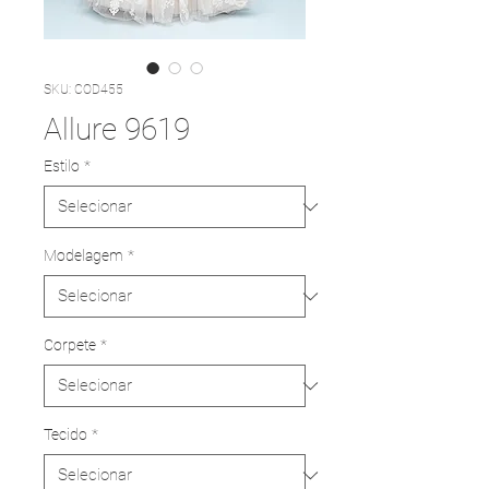
SKU: COD455
Allure 9619
Estilo
*
Modelagem
*
Corpete
*
Tecido
*