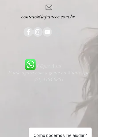
contato@lafiancee.com.br
Clique Aqui
E fale agora com a gente no WhatsApp
(61) 3364 0865
Como podemos lhe ajudar?