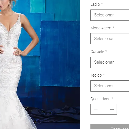
Estilo
*
Selecionar
Modelagem
*
Selecionar
Corpete
*
Selecionar
Tecido
*
Selecionar
Quantidade
*