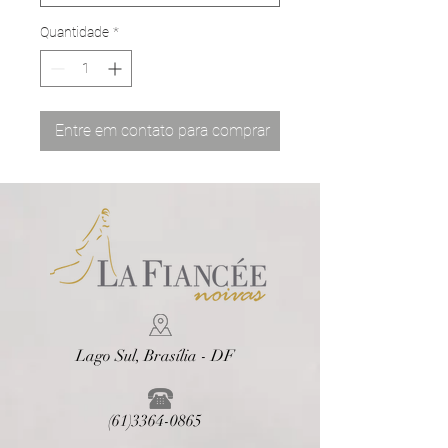
Quantidade
*
Entre em contato para comprar
Lago Sul, Brasília - DF
(61)3364-0865