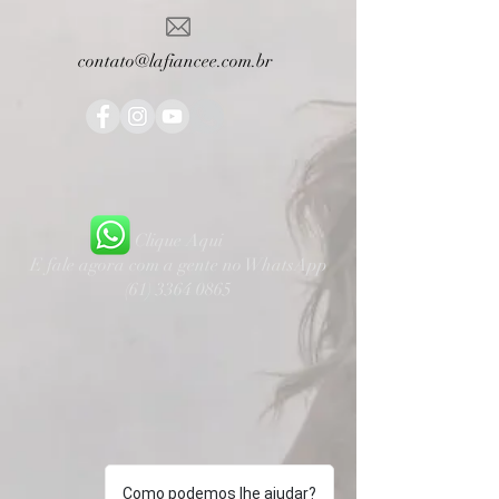
contato@lafiancee.com.br
Clique Aqui
E fale agora com a gente no WhatsApp
(61) 3364 0865
Como podemos lhe ajudar?