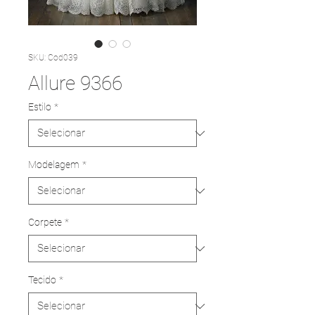
SKU: Cod039
Allure 9366
Estilo
*
Modelagem
*
Corpete
*
Tecido
*