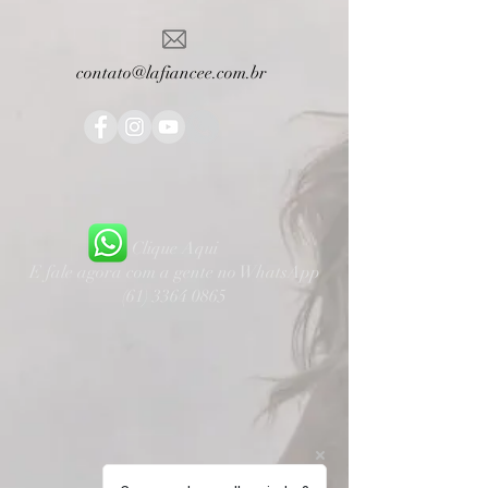
contato@lafiancee.com.br
Clique Aqui
E fale agora com a gente no WhatsApp
(61) 3364 0865