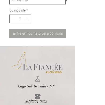
Quantidade
*
Entre em contato para comprar
Lago Sul, Brasília - DF
(61)3364-0865