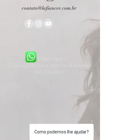
contato@lafiancee.com.br
Clique Aqui
E fale agora com a gente no WhatsApp
(61) 3364 0865
Como podemos lhe ajudar?