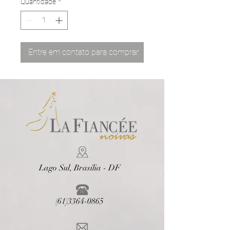
Quantidade
*
Entre em contato para comprar
Lago Sul, Brasília - DF
(61)3364-0865