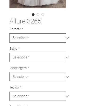
Allure 3265
Corpete
*
Estilo
*
Modelagem
*
Tecido
*