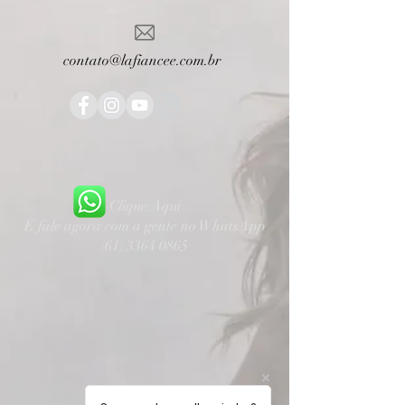
contato@lafiancee.com.br
Clique Aqui
E fale agora com a gente no WhatsApp
(61) 3364 0865