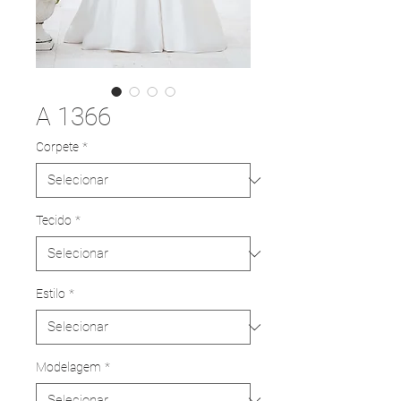
A 1366
Corpete
*
Tecido
*
Estilo
*
Modelagem
*