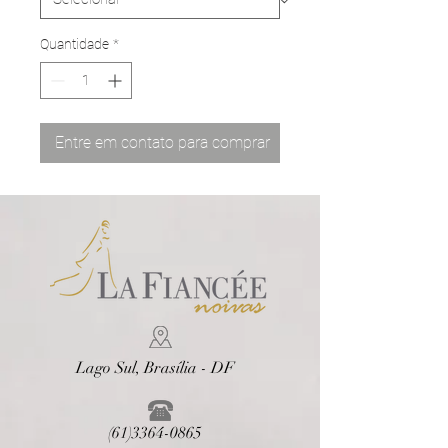
Quantidade
*
Entre em contato para comprar
Lago Sul, Brasília - DF
(61)3364-0865