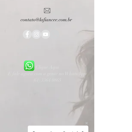
contato@lafiancee.com.br
Clique Aqui
E fale agora com a gente no WhatsApp
(61) 3364 0865