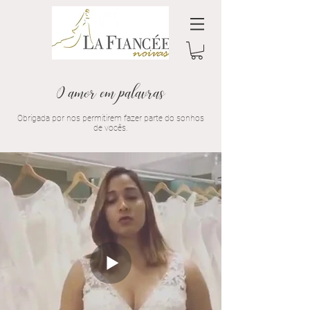
O amor em palavras
Obrigada por nos permitirem fazer parte do sonhos
de vocês.