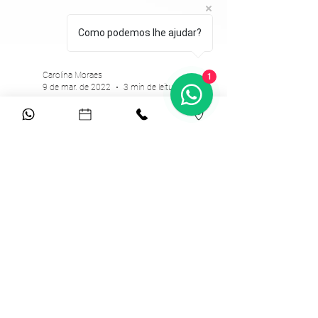
Como podemos lhe ajudar?
1
Carolina Moraes
9 de mar. de 2022
3 min de leitura
Os 4 melhores sites de
presente de casamento
Os famosos sites de presentes não são
nenhuma novidade no universo de
casamento. Existem diversas opções, tanto os
que disponibilizam...