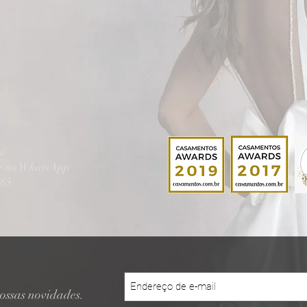
ui
te no WhatsApp
865
ossas novidades.