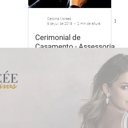
Carolina Moraes
9 de jul. de 2018
2 min de leitura
Cerimonial de
Casamento - Assessoria
do Dia x Assessoria
Completa