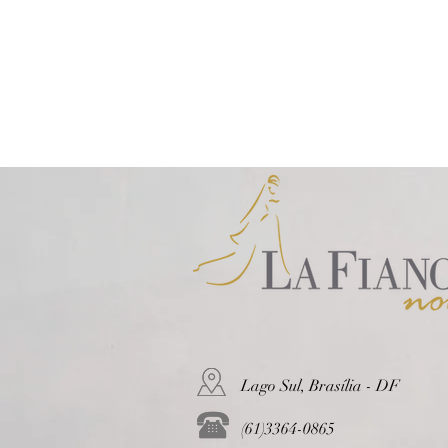
Lago Sul, Brasília - DF
(61)3364-0865