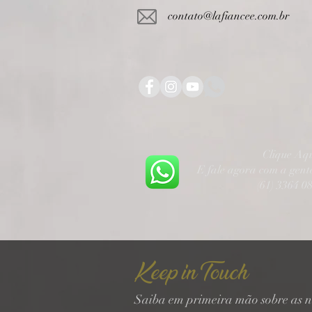
contato@lafiancee.com.br
Clique Aq
E fale agora com a gen
(61) 3364 0
Keep in Touch
Saiba em primeira mão sobre as n