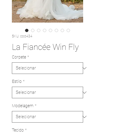
SKU: cod434
La Fiancée Win Fly
Corpete
*
Estilo
*
Modelagem
*
Tecido
*