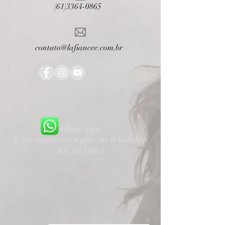
(61)3364-0865
contato@lafiancee.com.br
Clique Aqui
E fale agora com a gente no WhatsApp
(61) 3364 0865