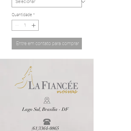
Quantidade
*
Entre em contato para comprar
Lago Sul, Brasília - DF
(61)3364-0865