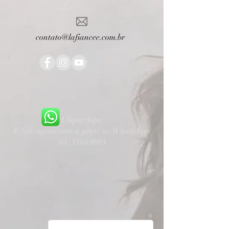
contato@lafiancee.com.br
Clique Aqui
E fale agora com a gente no WhatsApp
(61) 3364 0865