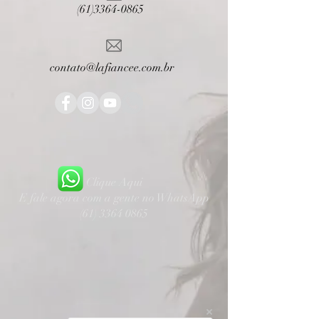
(61)3364-0865
contato@lafiancee.com.br
Clique Aqui
E fale agora com a gente no WhatsApp
(61) 3364 0865