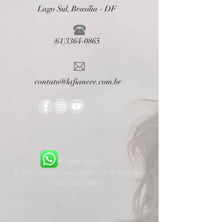
Lago Sul, Brasília - DF
(61)3364-0865
contato@lafiancee.com.br
Clique Aqui
E fale agora com a gente no WhatsApp
(61) 3364 0865