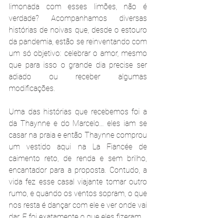
limonada com esses limões, não é 
verdade? Acompanhamos diversas 
histórias de noivas que, desde o estouro 
da pandemia, estão se reinventando com 
um só objetivo: celebrar o amor, mesmo 
que para isso o grande dia precise ser 
adiado ou receber algumas 
modificações.
Uma das histórias que recebemos foi a 
da Thaynne e do Marcelo... eles iam se 
casar na praia e então Thaynne comprou 
um vestido aqui na La Fiancée de 
caimento reto, de renda e sem brilho,  
encantador para a proposta. Contudo, a 
vida fez esse casal viajante tomar outro 
rumo, e quando os ventos sopram, o que 
nos resta é dançar com ele e ver onde vai 
dar. E foi exatamente o que eles fizeram.