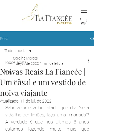
Post
Todos posts
Carolina Moraes
Todos posts
1 de jul. de 2022
1 min de leitura
Noivas Reais La Fiancée |
Blog
Um casal e um vestido de
Noivas Reais
noiva viajante
Atualizado:
11 de jul. de 2022
Sabe aquele velho ditado que diz: "se a 
vida lhe der limões, faça uma limonada"? 
A verdade é que nos últimos 3 anos 
estamos fazendo muito mais que 