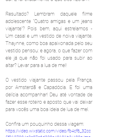
Resultado? Lembram daquele filme 
adolescente "Quatro amigas e um jeans 
viajante"? Pois bem, aqui estrelamos - 
Um casal e um vestido de noiva viajante. 
Thaynne, como boa apaixonada pelo seu 
vestido pensou: e agora, o que fazer com 
ele já que não foi usado para subir ao 
altar? Levar para a lua de mel! 
O vestido viajante passou pela França, 
por Amsterdã e Capadócia. E foi uma 
delícia acompanhar! Deu até vontade de 
fazer esse roteiro e aposto que vai deixar 
para vocês uma boa ideia de lua de mel.
Confira um pouquinho dessa viagem:
https://video.wixstatic.com/video/fb4cf6_32cc