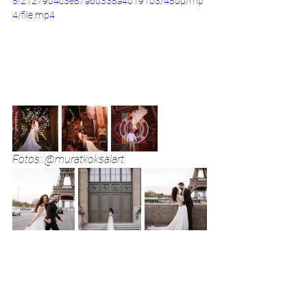
5f2127904c3e87a6d338a40191b3/480p/mp
4/file.mp4
Fotos: @muratkoksalart