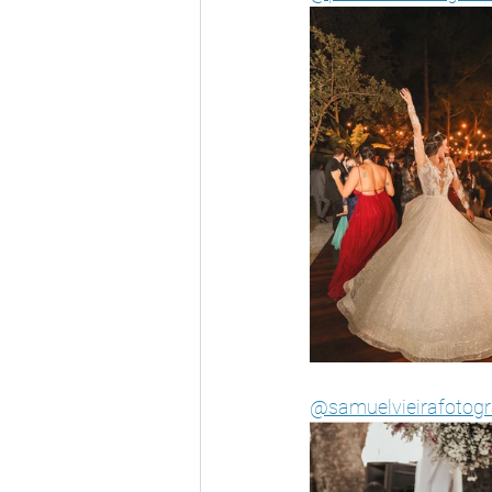
@samuelvieirafotogr