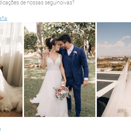
dicações de nossas seguinoivas?
fia
a