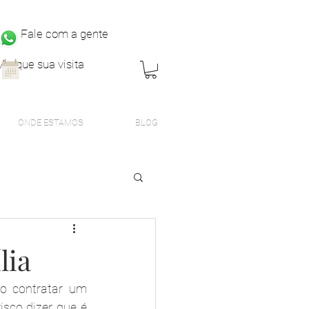
Fale com a gente
Marque sua visita
ONDE ESTAMOS
BLOG
lia
 contratar um 
sco dizer que é 