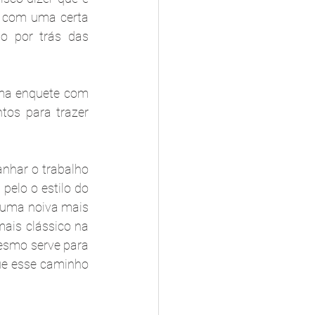
r com uma certa 
o por trás das 
ma enquete com 
os para trazer 
nhar o trabalho 
pelo o estilo do 
é uma noiva mais 
is clássico na 
esmo serve para 
ue esse caminho 