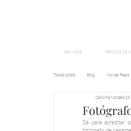
SERVIÇOS
VESTIDOS DE N
Todos posts
Blog
Noivas Reais
Carolina Moraes
23 
Fotógraf
Dá para acreditar 
fotógrafo de casamen