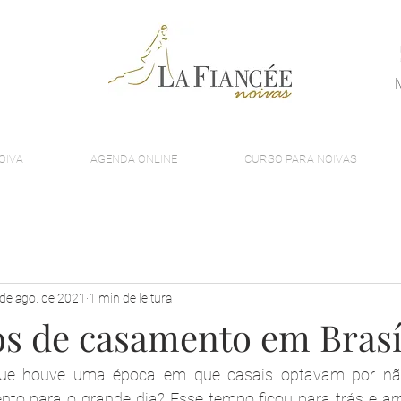
OIVA
AGENDA ONLINE
CURSO PARA NOIVAS
de ago. de 2021
1 min de leitura
os de casamento em Brasí
que houve uma época em que casais optavam por não
to para o grande dia? Esse tempo ficou para trás e arri