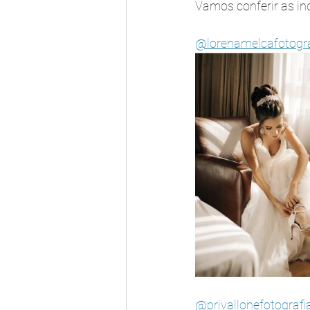
Vamos conferir as in
@lorenamelcafotogra
@privallonefotografi