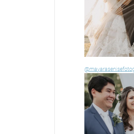
@mayarasenisefotog