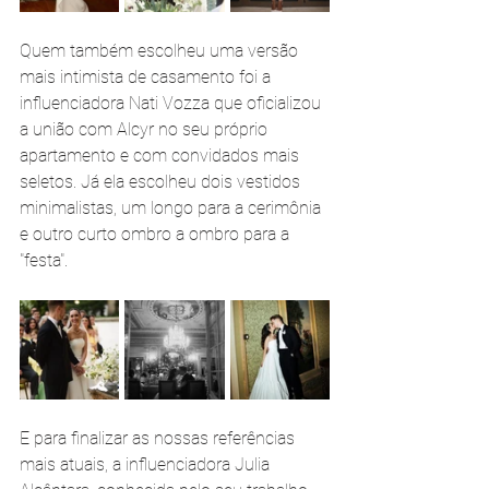
Quem também escolheu uma versão 
mais intimista de casamento foi a 
influenciadora Nati Vozza que oficializou 
a união com Alcyr no seu próprio 
apartamento e com convidados mais 
seletos. Já ela escolheu dois vestidos 
minimalistas, um longo para a cerimônia 
e outro curto ombro a ombro para a 
"festa".
E para finalizar as nossas referências 
mais atuais, a influenciadora Julia 