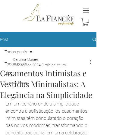
Post
Todos posts
Carolina Moraes
Todos posts
5 de fev. de 2024
3 min de leitura
Casamentos Intimistas e
Blog
Vestidos Minimalistas: A
Noivas Reais
Elegância na Simplicidade
Em um cenário onde a simplicidade 
encontra a sofisticação, os casamentos 
intimistas têm conquistado o coração 
das noivos modernas, transformando o 
conceito tradicional em uma celebração 