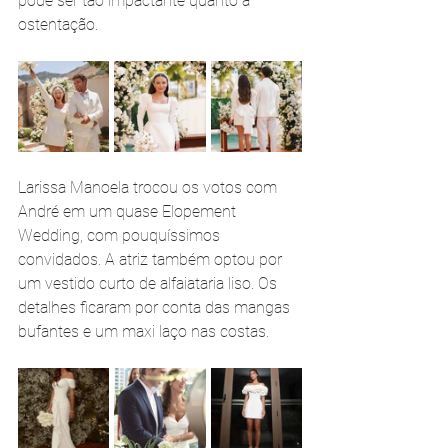
pode ser tão impactante quanto a 
ostentação.
Larissa Manoela trocou os votos com 
André em um quase Elopement 
Wedding, com pouquíssimos 
convidados. A atriz também optou por 
um vestido curto de alfaiataria liso. Os 
detalhes ficaram por conta das mangas 
bufantes e um maxi laço nas costas.