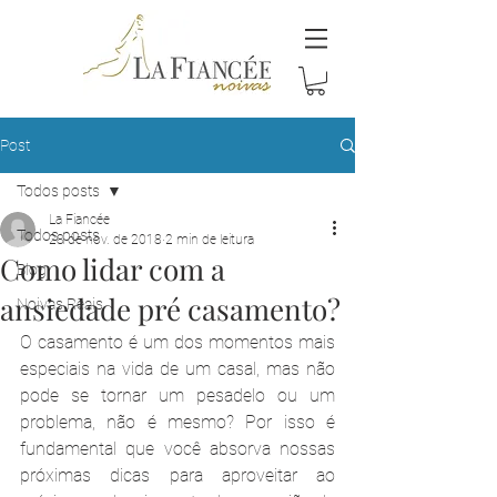
Post
Todos posts
La Fiancée
Todos posts
28 de nov. de 2018
2 min de leitura
Como lidar com a
Blog
ansiedade pré casamento?
Noivas Reais
O casamento é um dos momentos mais 
especiais na vida de um casal, mas não 
pode se tornar um pesadelo ou um 
problema, não é mesmo? Por isso é 
fundamental que você absorva nossas 
próximas dicas para aproveitar ao 