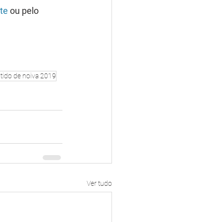
ite
 ou pelo 
tido de noiva 2019
Ver tudo