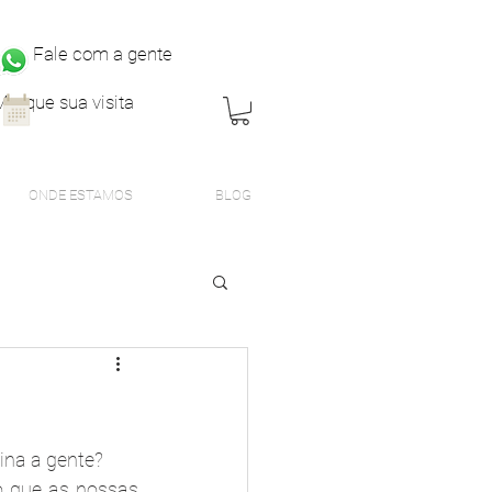
Fale com a gente
Marque sua visita
ONDE ESTAMOS
BLOG
na a gente? 
Depois de analisar todas as tendências do segmento de noivas e entender o que as nossas 