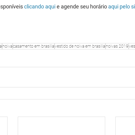
isponíveis 
clicando aqui
 e agende seu horário 
aqui pelo s
a
noiva
casamento em brasilia
vestido de noiva em brasilia
noivas 2019
ves