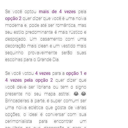
Se você optou 
mais de 4 vezes 
pela 
opção 2
 quer dizer que você é uma noiva 
moderna e, pode até ser romântica, mas 
seu estilo predominante é mais rústico e 
despojado. Um casamento com uma 
decoração mais clean e um vestido mais 
sequinho provavelmente serão suas 
escolhas para o Grande Dia.
Se você votou 
4 vezes
 para a 
opção 1 e 
4 vezes pela opção 2
 quer dizer que 
você deve ser libriana ou tem o signo 
presente no seu mapa astral. 😂😂 
Brincadeiras à parte, é super comum ser 
uma noiva eclética que gosta de várias 
opções, o ideal é conversar com sua 
cerimonialista para encontrar um 