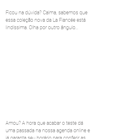
Ficou na dúvida? Calma, sabemos que 
essa coleção nova da La Fiancée está 
lindíssima. Olha por outro ângulo...
Amou? A hora que acabar o teste dá 
uma passada na nossa agenda online e 
já garanta seu horário para conferir as 