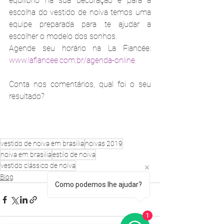
equilíbrio na sua decoração e para a 
escolha do vestido de noiva temos uma 
equipe preparada para te ajudar a 
escolher o modelo dos sonhos.
Agende seu horário na La Fiancée: 
www.lafiancee.com.br/agenda-online.
Conta nos comentários, qual foi o seu 
resultado?
vestido de noiva em brasilia
noivas 2019
noiva em brasilia
estilo de noiva
vestido clássico de noiva
Blog
Como podemos lhe ajudar?
1