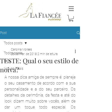
Post
Todos posts
Carolina Moraes
Todos posts
26 de mar. de 2018
2 min de leitura
TESTE: Qual o seu estilo de
Blog
noiva?
Noivas Reais
A nossa dica amiga de sempre é: planeje 
o seu casamento de acordo com a sua 
personalidade e a do seu parceiro. Os 
detalhes da cerimônia, da festa e até do 
look dizem muito sobre vocês, além de 
dar um toque todo especial. Os 