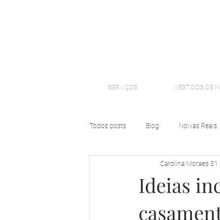
SERVIÇOS
VESTIDOS DE N
Todos posts
Blog
Noivas Reais
Carolina Moraes
31 
Ideias in
casament