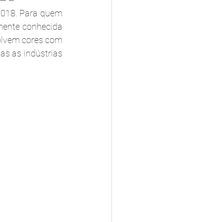
 2018. Para quem 
ente conhecida 
olvem cores com 
s as indústrias 