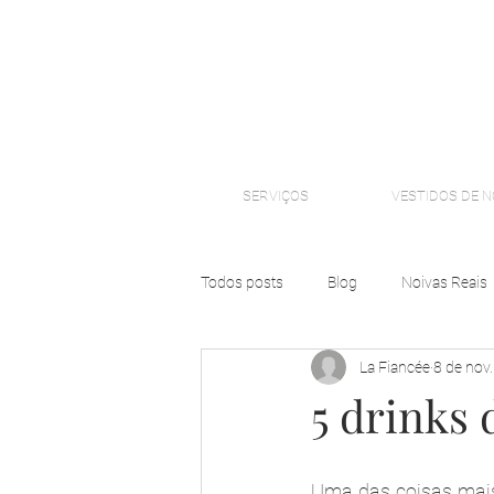
SERVIÇOS
VESTIDOS DE N
Todos posts
Blog
Noivas Reais
La Fiancée
8 de nov
5 drinks
Uma das coisas mais