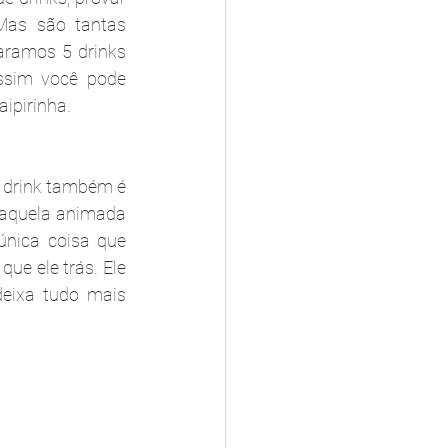
as são tantas 
aramos 5 drinks 
ssim você pode 
ipirinha.
 drink também é 
aquela animada 
única coisa que 
e ele trás. Ele 
ixa tudo mais 