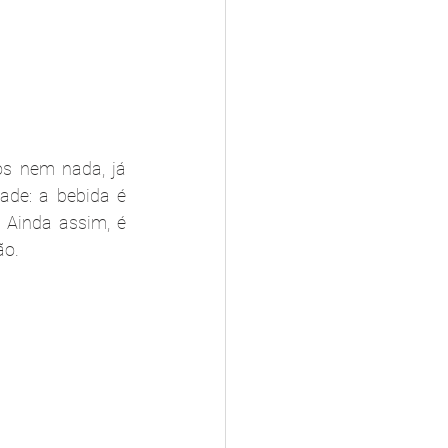
s nem nada, já 
de: a bebida é 
Ainda assim, é 
ão.