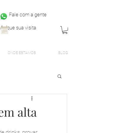
Fale com a gente
Marque sua visita
ONDE ESTAMOS
BLOG
em alta
 drinks, provar 