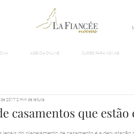
OIVA
AGENDA ONLINE
CURSO PARA NOIVAS
. de 2017
2 min de leitura
 de casamentos que estão 
 legais do planejamento de casamento é a degustação de