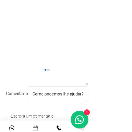
Comentários
Como podemos lhe ajudar?
1
Noiva Real Flávia |
O amor resiste 
Escreva um comentário
Casamento Sustentável
de tempestade | 
Ingrid Ulhoa