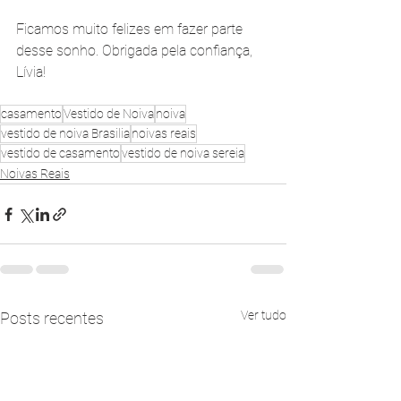
Ficamos muito felizes em fazer parte 
desse sonho. Obrigada pela confiança, 
Lívia!
casamento
Vestido de Noiva
noiva
vestido de noiva Brasilia
noivas reais
vestido de casamento
vestido de noiva sereia
Noivas Reais
Ver tudo
Posts recentes