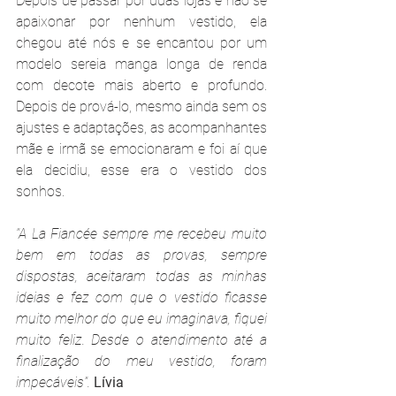
Depois de passar por duas lojas e não se 
apaixonar por nenhum vestido, ela 
chegou até nós e se encantou por um 
modelo sereia manga longa de renda 
com decote mais aberto e profundo. 
Depois de prová-lo, mesmo ainda sem os 
ajustes e adaptações, as acompanhantes 
mãe e irmã se emocionaram e foi aí que 
ela decidiu, esse era o vestido dos 
sonhos.
“A La Fiancée sempre me recebeu muito 
bem em todas as provas, sempre 
dispostas, aceitaram todas as minhas 
ideias e fez com que o vestido ficasse 
muito melhor do que eu imaginava, fiquei 
muito feliz. Desde o atendimento até a 
finalização do meu vestido, foram 
impecáveis”. 
Lívia