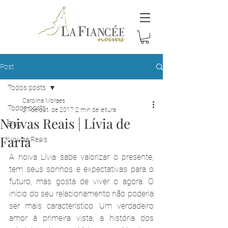
Post
Todos posts
Carolina Moraes
Todos posts
27 de out. de 2017
2 min de leitura
Noivas Reais | Lívia de
Blog
Faria
Noivas Reais
A noiva Lívia sabe valorizar o presente, 
tem seus sonhos e expectativas para o 
futuro, mas gosta de viver o agora. O 
início do seu relacionamento não poderia 
ser mais característico. Um verdadeiro 
amor à primeira vista, a história dos 